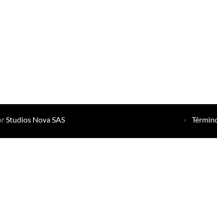
or
Studios Nova SAS
Término