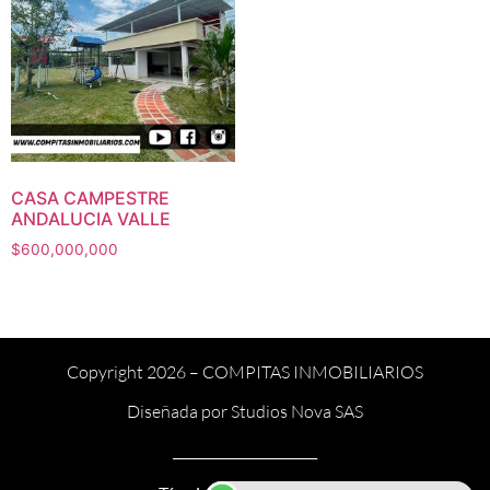
CASA CAMPESTRE
ANDALUCIA VALLE
$
600,000,000
Copyright 2026 –
COMPITAS INMOBILIARIOS
Diseñada por
Studios Nova SAS
______________________