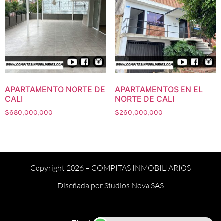
APARTAMENTO NORTE DE
APARTAMENTOS EN EL
CALI
NORTE DE CALI
$
680,000,000
$
260,000,000
Copyright 2026 –
COMPITAS INMOBILIARIOS
Diseñada por
Studios Nova SAS
______________________