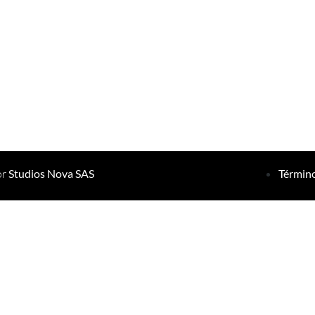
or
Studios Nova SAS
Término