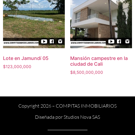
Lote en Jamundí 05
Mansión campestre en la
ciudad de Cali
$
123,000,000
$
8,500,000,000
Copyright 2026 –
COMPITAS INMOBILIARIOS
Diseñada por
Studios Nova SAS
______________________