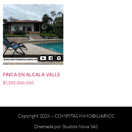
FINCA EN ALCALA VALLE
$
1,250,000,000
Copyright 2026 –
COMPITAS INMOBILIARIOS
Diseñada por
Studios Nova SAS