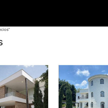
ecios”
s