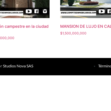
n campestre en la ciudad
MANSION DE LUJO EN CAL
i
$
1,500,000,000
,000,000
or
Studios Nova SAS
Término