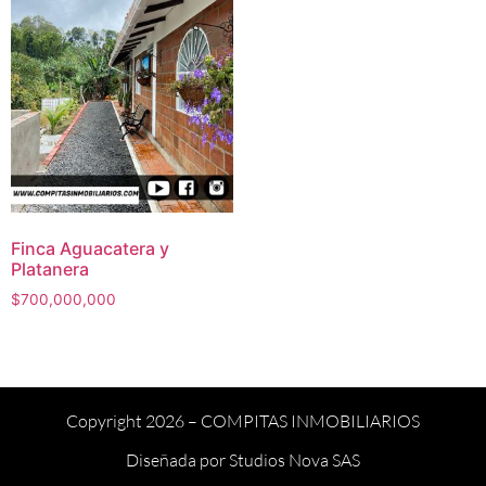
Finca Aguacatera y
Platanera
$
700,000,000
Copyright 2026 –
COMPITAS INMOBILIARIOS
Diseñada por
Studios Nova SAS