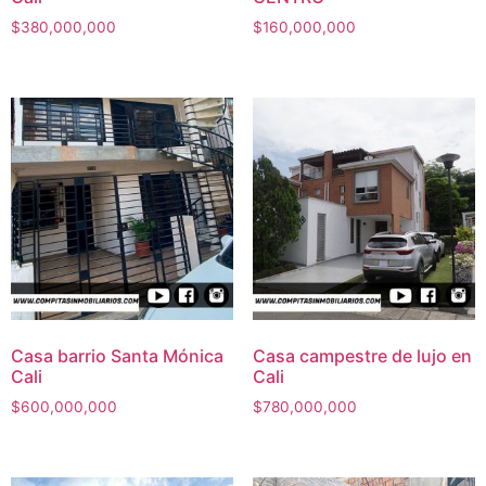
$
380,000,000
$
160,000,000
Casa barrio Santa Mónica
Casa campestre de lujo en
Cali
Cali
$
600,000,000
$
780,000,000