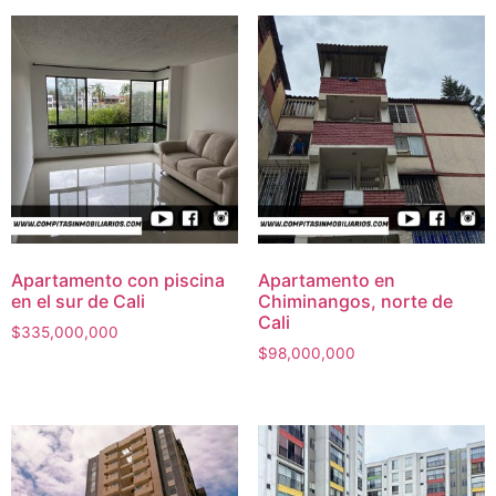
Apartamento con piscina
Apartamento en
en el sur de Cali
Chiminangos, norte de
Cali
$
335,000,000
$
98,000,000