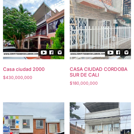
Casa ciudad 2000
CASA CIUDAD CORDOBA
SUR DE CALI
$
430,000,000
$
180,000,000