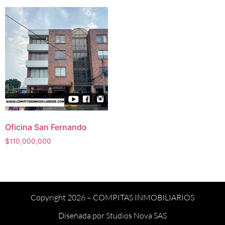
Oficina San Fernando
$
110,000,000
Copyright 2026 –
COMPITAS INMOBILIARIOS
Diseñada por
Studios Nova SAS