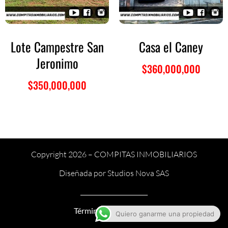
Lote Campestre San
Casa el Caney
Jeronimo
$
360,000,000
$
350,000,000
Copyright 2026 –
COMPITAS INMOBILIARIOS
Diseñada por
Studios Nova SAS
______________________
Términos y condiciones
Quiero ganarme una propiedad